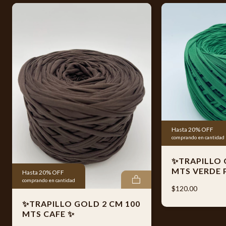
y transforma tus proyectos con Trapillo Gold Moka hoy
mismo!
Cada rollo pasa por un proceso de centrifugado y limpieza,
mediante el cual se elimina el excedente de residuos
textiles, ayudando a ofrecer un material más limpio y
cómodo de trabajar, cuidando la salud de nuestros
clientes.
Además, cada producto se entrega empacado con el
Hasta 20% OFF
comprando en cantidad
logotipo oficial de Trapillo El Original® y código de barras
individual, garantizando autenticidad, control de calidad y
✨TRAPILLO 
fácil identificación del producto.
MTS VERDE 
Hasta 20% OFF
comprando en cantidad
$120.00
🌟 Ideal para elaborar:
✨TRAPILLO GOLD 2 CM 100
MTS CAFE ✨
* Bolsas