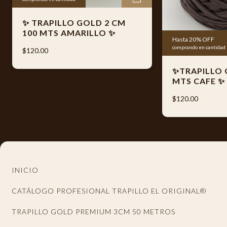
internacionales GS1 México (AMECE)
✨ TRAPILLO GOLD 2 CM
* Proceso de centrifugado y limpieza que elimina
100 MTS AMARILLO ✨
excedentes de residuos textiles para ofrecer un material
Hasta 20% OFF
comprando en cantidad
más limpio y cómodo de trabajar
$120.00
* Material textil flexible, resistente y fácil de tejer
✨TRAPILLO 
MTS CAFE ✨
$120.00
💫 Trapillo El Original®
El arte en tus manos.
INICIO
CATÁLOGO PROFESIONAL TRAPILLO EL ORIGINAL®
TRAPILLO GOLD PREMIUM 3CM 50 METROS