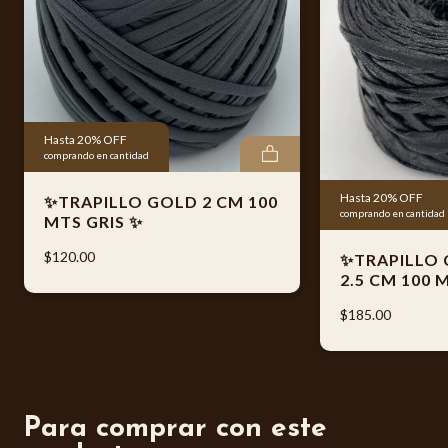
logotipo oficial de Trapillo El Original® y código de barras
individual, garantizando autenticidad, control de calidad y
fácil identificación del producto.
🌟 Ideal para elaborar:
Hasta 20% OFF
comprando en cantidad
* Bolsas
Hasta 20% OFF
✨TRAPILLO GOLD 2 CM 100
* Mochilas
comprando en cantidad
MTS GRIS ✨
* Tapetes
$120.00
✨TRAPILLO
2.5 CM 100
* Canastas
$185.00
* Accesorios decorativos
📦 Especificaciones generales:
Para comprar con este