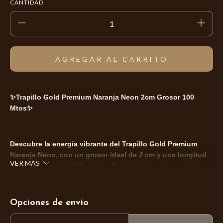
CANTIDAD
✨Trapillo Gold Premium Naranja Neon 2cm Grosor 100
Mtos✨
Descubre la energía vibrante del Trapillo Gold Premium
Naranja Neon, con un grosor ideal de
2 cm
y una longitud
VER MÁS
impresionante de
100 metros
. Este trapillo, con un peso
entre 250 y 300 gramos, es perfecto para dar vida a tus
creaciones más audaces y modernas.
Opciones de envío
ENTREGAS PARA EL CP:
CAMBIAR CP
Su textura suave y resistente facilita un tejido cómodo y
sin fatiga, ideal para proyectos que van desde bolsos y