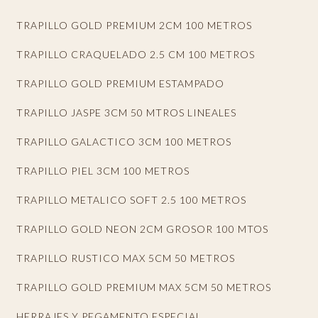
* Ancho : 3 Cm Largo de 90 a 100 Metros de 350 a 450
TRAPILLO GOLD PREMIUM 2CM 100 METROS
Gramos
TRAPILLO CRAQUELADO 2.5 CM 100 METROS
* Presentación: Rollo (no novillo) para conservar su estado
natural
TRAPILLO GOLD PREMIUM ESTAMPADO
* Empaque oficial Trapillo El Original® con logotipo de la
TRAPILLO JASPE 3CM 50 MTROS LINEALES
marca
* Código de barras registrado bajo estándares
TRAPILLO GALACTICO 3CM 100 METROS
internacionales GS1 México (AMECE)
TRAPILLO PIEL 3CM 100 METROS
* Proceso de centrifugado y limpieza que elimina
excedentes de residuos textiles para ofrecer un material
TRAPILLO METALICO SOFT 2.5 100 METROS
más limpio y cómodo de trabajar
TRAPILLO GOLD NEON 2CM GROSOR 100 MTOS
* Material textil flexible, resistente y fácil de tejer
TRAPILLO RUSTICO MAX 5CM 50 METROS
TRAPILLO GOLD PREMIUM MAX 5CM 50 METROS
💫 Trapillo El Original®
El arte en tus manos.
HERRAJES Y PEGAMENTO ESPECIAL