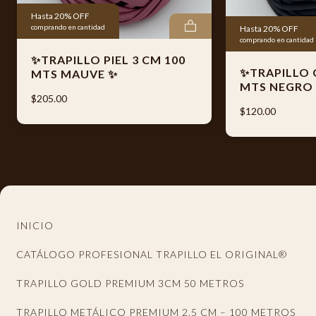
Además, cada producto se entrega empacado con el
Hasta 20% OFF
logotipo oficial de Trapillo El Original® y código de barras
comprando en cantidad
Hasta 20% OFF
individual, garantizando autenticidad, control de calidad y
comprando en cantidad
fácil identificación del producto.
✨TRAPILLO PIEL 3 CM 100
✨TRAPILLO 
MTS MAUVE ✨
MTS NEGRO
$205.00
🌟 Ideal para elaborar:
$120.00
* Bolsas
* Mochilas
* Tapetes
* Canastas
INICIO
* Accesorios decorativos
CATÁLOGO PROFESIONAL TRAPILLO EL ORIGINAL®
📦 Especificaciones generales:
TRAPILLO GOLD PREMIUM 3CM 50 METROS
TRAPILLO METÁLICO PREMIUM 2.5 CM – 100 METROS