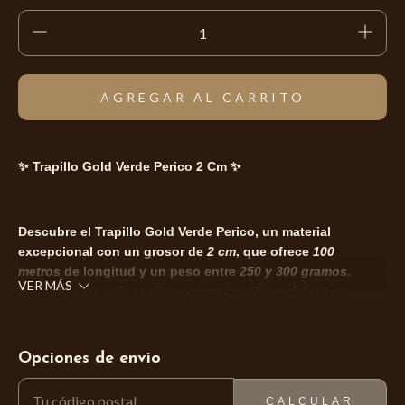
✨ Trapillo Gold Verde Perico 2 Cm ✨
Descubre el Trapillo Gold Verde Perico, un material
excepcional con un grosor de
2 cm
, que ofrece
100
metros
de longitud y un peso entre
250 y 300 gramos
.
VER MÁS
Perfecto para quienes buscan un trapillo resistente y
vibrante para sus proyectos de tejido.
Ideal para usar con ganchos medianos, este trapillo
Opciones de envío
ENTREGAS PARA EL CP:
CAMBIAR CP
destaca por su textura suave y uniforme, que permite un
tejido cómodo y sin fatiga. Su color verde perico aporta un
CALCULAR
toque fresco y llamativo a tus creaciones, desde bolsos y