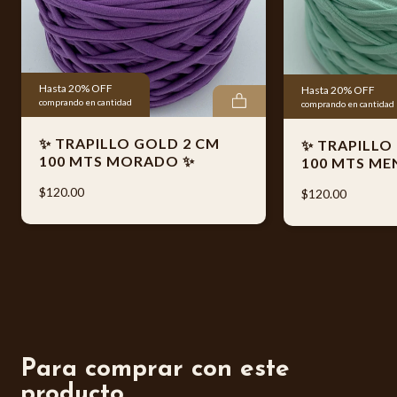
Además, cada producto se entrega empacado con el
logotipo oficial de Trapillo El Original® y código de barras
individual, garantizando autenticidad, control de calidad y
Hasta 20% OFF
Hasta 20% OFF
fácil identificación del producto.
comprando en cantidad
comprando en cantidad
✨ TRAPILLO GOLD 2 CM
✨ TRAPILLO
100 MTS MORADO ✨
🌟 Ideal para elaborar:
100 MTS ME
$120.00
* Bolsas
$120.00
* Mochilas
* Tapetes
* Canastas
* Accesorios decorativos
Para comprar con este
📦 Especificaciones generales:
producto